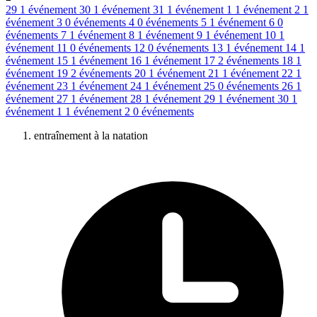
29
1 événement
30
1 événement
31
1 événement
1
1 événement
2
1
événement
3
0 événements
4
0 événements
5
1 événement
6
0
événements
7
1 événement
8
1 événement
9
1 événement
10
1
événement
11
0 événements
12
0 événements
13
1 événement
14
1
événement
15
1 événement
16
1 événement
17
2 événements
18
1
événement
19
2 événements
20
1 événement
21
1 événement
22
1
événement
23
1 événement
24
1 événement
25
0 événements
26
1
événement
27
1 événement
28
1 événement
29
1 événement
30
1
événement
1
1 événement
2
0 événements
entraînement à la natation