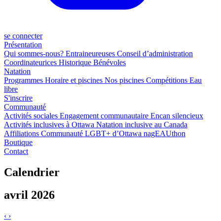
se connecter
Présentation
Qui sommes-nous?
Entraineureuses
Conseil d’administration
Coordinateurices
Historique
Bénévoles
Natation
Programmes
Horaire et piscines
Nos piscines
Compétitions
Eau
libre
S'inscrire
Communauté
Activités sociales
Engagement communautaire
Encan silencieux
Activités inclusives à Ottawa
Natation inclusive au Canada
Affiliations
Communauté LGBT+ d’Ottawa
nagEAUthon
Boutique
Contact
Calendrier
avril 2026
‹
›