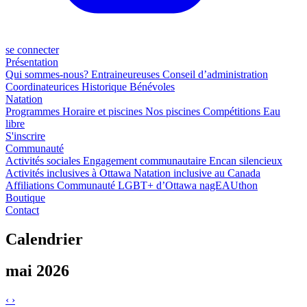
se connecter
Présentation
Qui sommes-nous?
Entraineureuses
Conseil d’administration
Coordinateurices
Historique
Bénévoles
Natation
Programmes
Horaire et piscines
Nos piscines
Compétitions
Eau
libre
S'inscrire
Communauté
Activités sociales
Engagement communautaire
Encan silencieux
Activités inclusives à Ottawa
Natation inclusive au Canada
Affiliations
Communauté LGBT+ d’Ottawa
nagEAUthon
Boutique
Contact
Calendrier
mai 2026
‹
›